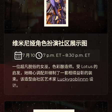
维米尼娅角色扮演社区展示图
7 月 10
7 p.m. ET
–
8:30 p.m. ET
一位超凡脱俗的女巫，色彩酿造师。受 Lotus 的
启发，她精心调配并缝制了一套相得益彰的装
束。该造型由社区艺术家
Luckygoblinnn
设
计。