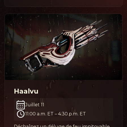
Haalvu
Juillet 11
11:00 a.m. ET
–
4:30 p.m. ET
Déchaînez un déluge de feu impitoyable