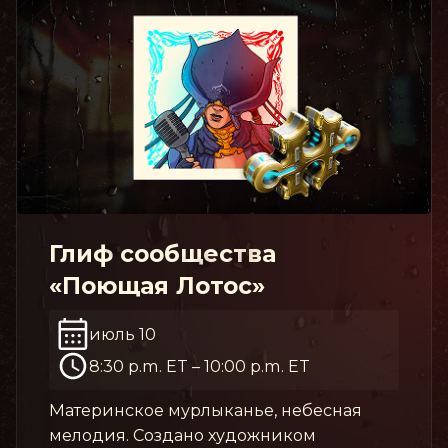
Глиф сообщества
«Поющая Лотос»
июль 10
8:30 p.m. ET
–
10:00 p.m. ET
Материнское мурлыканье, небесная
мелодия. Создано художником