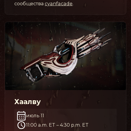
сообщества
cyanfacade
.
Хаалву
июль 11
11:00 a.m. ET
–
4:30 p.m. ET