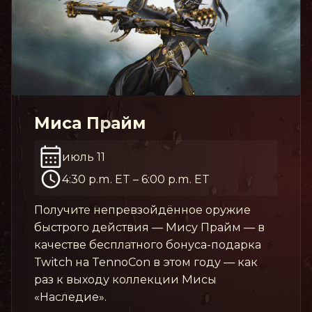
Миса Прайм
июль 11
4:30 p.m. ET
–
6:00 p.m. ET
Получите непревзойдённое оружие
быстрого действия — Мису Прайм — в
качестве бесплатного бонуса-подарка
Twitch на TennoCon в этом году — как
раз к выходу коллекции Мисы
«Наследие».