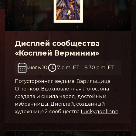
Дисплей сообщества
«Косплей Верминии»
июль 10
7 p.m. ET
–
8:30 p.m. ET
Потусторонняя ведьма, Варильщица
Оттенков. Вдохновлённая Лотос, она
создала и сшила наряд, достойный
избранницы. Дисплей, созданный
художницей сообщества
Luckygoblinnn
.