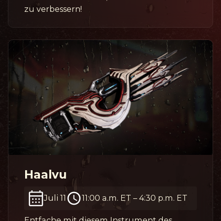
zu verbessern!
Haalvu
Juli 11
11:00 a.m. ET
–
4:30 p.m. ET
Entfache mit diesem Instrument des