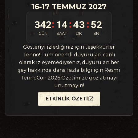
16-17 TEMMUZ 2027
342
14
43
50
:
:
:
GÜN
SAAT
DK
SN
Gösteriyi izlediğiniz için teşekkürler
Tenno! Tüm önemli duyuruları canlı
olarak izleyemediyseniz, duyurulan her
şey hakkında daha fazla bilgi için Resmi
TennoCon 2026 Özetimize göz atmayı
unutmayın!
ETKINLIK ÖZETI