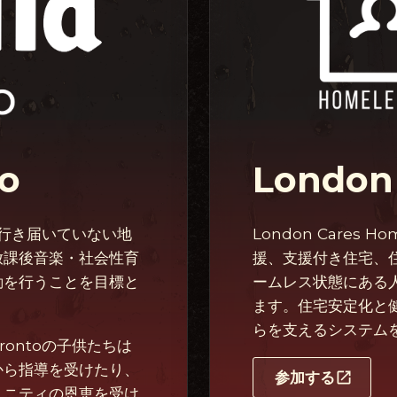
to
London
スが行き届いていない地
London Cares Ho
放課後音楽・社会性育
援、支援付き住宅、
動を行うことを目標と
ームレス状態にある
ます。住宅安定化と
らを支えるシステム
rontoの子供たちは
から指導を受けたり、
参加する
ュニティの恩恵を受け