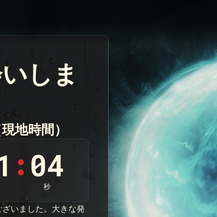
会いしま
う
 （現地時間）
1
02
:
秒
ございました。大きな発