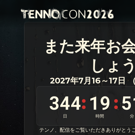
また来年お
しょ
2027年7月16～17日
344
19
5
:
:
日
時間
分
テンノ、配信をご覧いただきありがとう