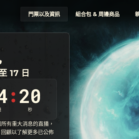
門票以及資訊
組合包 & 周邊商品
見
至 17 日
4
17
:
鐘
秒
看到所有重大消息的直播，
26 回顧以了解更多已公佈