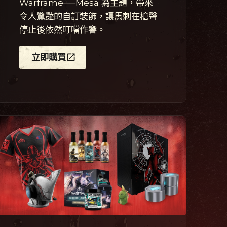
Warframe──Mesa 為主題，帶來
令人驚豔的自訂裝飾，讓馬刺在槍聲
停止後依然叮噹作響。
立即購買