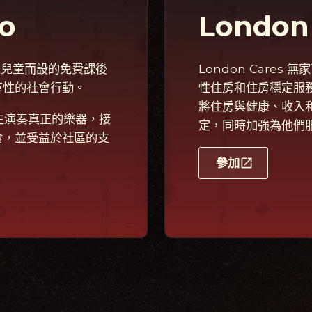
to
London
足社區兒童而設的免費課後
London Care
革性的社會行動。
性住房和住房穩定服
將住房與健康、收入
的學生演奏真正的樂器，接
定，同時加強為他們
食，並受益於社區的支
參加